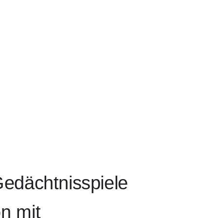
 Gedächtnisspiele
on mit